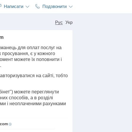
Написати
Подзвонити
Рус
Укр
om
аманець для оплат послуг на
к просування, є у кожного
омент можете їх поповнити і
.
вторизуватися на сайті, тобто
бінет") можете переглянути
их способів, а в розділі
ими і неоплаченими рахунками