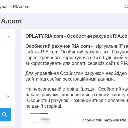
увачів RIA.com
IA.com
OPLATY.RIA.com - Особистий рахунок RIA.c
Особистий рахунок RIA.com
- "віртуальний" г
сайтах RIA.com. Особистий рахунок, як і Рахуно
зареєстрованого користувача і Ви в будь-який м
використовувати для оплати сервісів сайтів RIA
Для управління Особистим рахунком необхідно а
й
увійти під своїми реєстраційними даними.
На персональній сторінці (розділ "Особистий ка
баланс рахунку і поповнити його одним з доступн
"Особистий рахунок" - ознайомитися з оплачен
по даній сторінці.