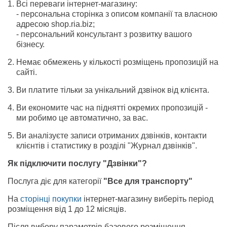
Всі переваги інтернет-магазину:
- персональна сторінка з описом компанії та власною
адресою shop.ria.biz;
- персональний консультант з розвитку вашого
бізнесу.
Немає обмежень у кількості розміщень пропозицій на
сайті.
Ви платите тільки за унікальний дзвінок від клієнта.
Ви економите час на піднятті окремих пропозицій -
ми робимо це автоматично, за вас.
Ви аналізуєте записи отриманих дзвінків, контакти
клієнтів і статистику в розділі "Журнал дзвінків".
Як підключити послугу "Дзвінки"?
Послуга діє для категорії
"Все для транспорту"
На
сторінці покупки
інтернет-магазину виберіть період
розміщення від 1 до 12 місяців.
Після вибору параметрів базового розміщення