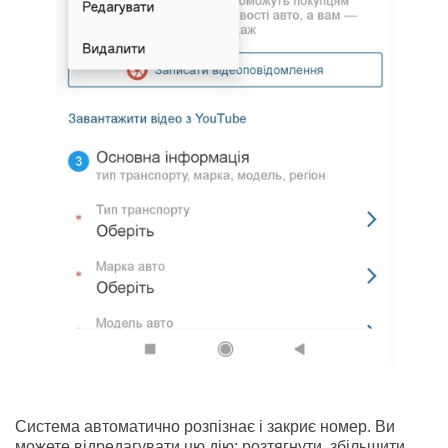
Система автоматично розпізнає і закриє номер. Ви
можете відредагувати цю дію: розтягнути, збільшити